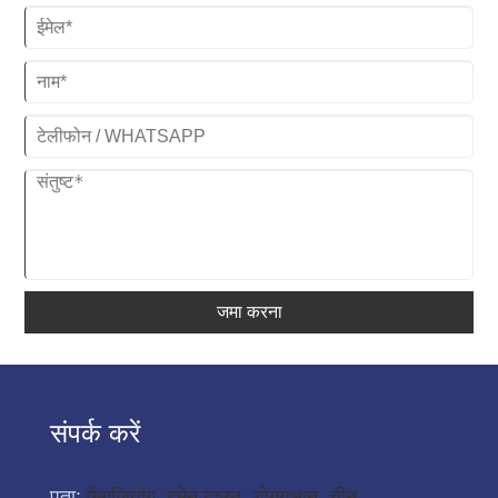
जमा करना
संपर्क करें
पता:
फेंगज़ियांग, हुमेन टाउन, डोंगगुआन, चीन