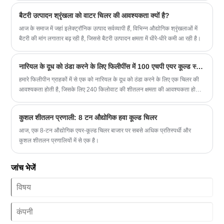
शीतलन क्षमता: 30 टन से 200 टन
लेख में हम इस पर चर्चा करेंगे।
ठंडे पानी का तापमान:-30℃ से 5℃
बैटरी उत्पादन श्रृंखला को वाटर चिलर की आवश्यकता क्यों है?
रेफ्रिजरेंट: पर्यावरण अनुकूल R404a
आज के समाज में जहां इलेक्ट्रॉनिक उत्पाद सर्वव्यापी हैं, विभिन्न औद्योगिक श्रृंखलाओं में
विद्युत आपूर्ति: 380V/50HZ/3PH (मानक)/208-
बैटरी की मांग लगातार बढ़ रही है, जिससे बैटरी उत्पादन क्षमता में धीरे-धीरे कमी आ रही है।
480V/60HZ/3PH(अनुकूलित)
कंप्रेसर ब्रांड: हैनबेल/बिट्ज़र स्क्रू कंप्रेसर
बाष्पीकरणकर्ता प्रकार: खोल और ट्यूब
नारियल के दूध को ठंडा करने के लिए फिलीपींस में 100 एचपी एयर कूल्ड स्क्रॉल चिलर डिलीवरी
हमारे फिलीपीन ग्राहकों में से एक को नारियल के दूध को ठंडा करने के लिए एक चिलर की
आवश्यकता होती है, जिसके लिए 240 किलोवाट की शीतलन क्षमता की आवश्यकता होती
है, इसलिए हम उन्हें अपना 100hp एयर कूल्ड स्क्रॉल चिलर मॉडल TW-100AF चुनने में
मदद करते हैं। आज हम इस 100 एचपी एयर कूल्ड स्क्रॉल चिलर के लिए उनके मनीला
कुशल शीतलन प्रणाली: 8 टन औद्योगिक हवा कूल्ड चिलर
बंदरगाह पर शिपमेंट की व्यवस्था करते हैं, उन्हें अगले महीने की शुरुआत में चिलर प्राप्त
होगा।
आज, एक 8-टन औद्योगिक एयर-कूल्ड चिलर बाजार पर सबसे अधिक प्रतिस्पर्धी और
कुशल शीतलन प्रणालियों में से एक है।
जांच भेजें