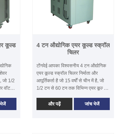
र कूल्ड
4 टन औद्योगिक एयर कूल्ड स्क्रॉल
चिलर
द्योगिक
टोंगवेई आपका विश्वसनीय 4 टन औद्योगिक
शेवर
एयर कूल्ड स्क्रॉल चिलर निर्माता और
ै, जो 1/2
आपूर्तिकर्ता है जो 15 वर्षों से चीन में है, जो
र वॉटर
1/2 टन से 60 टन तक विभिन्न एयर कूल्ड
 डिजाइन
स्क्रॉल चिलर आकारों को डिजाइन और
ाट
निर्माता करता है। 4 टन 5HP औद्योगिक
ेजें
और पढ़ें
जांच भेजें
 12 महीने
एयर कूल्ड स्क्रॉल चिलर CE प्रमाणीकरण
फ्त स्पेयर
के साथ है, 12 महीने की वारंटी समय जिसमें
सहायता,
मुफ्त स्पेयर पार्ट्स और पूर्णकालिक तकनीकी
 कम लागत
सहायता, आसान स्थापना और रखरखाव की