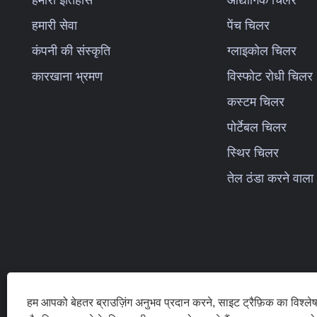
ठंडा करने
चिलर मॉडल: TW-10WD
21.8KW
हमारी सेवा
पेंच चिलर
शीतलन क्षमता: 31.83KW(27370
25.5KW
कंपनी की संस्कृति
ग्लाइकोल चिलर
kcal/h) @ 50HZ / 37.24KW(32023
रेफ्रिजरें
kcal/h) @ 60HZ
R22/R4
कारखाना भ्रमण
विस्फोट रोधी चिलर
रेफ्रिजरेंट:
विद्युत 
कस्टम चिलर
R22/R407c/R410a/R134A/R404a
(मानक)/
विद्युत आपूर्ति: 380V/50HZ/3PH
240V/6
पोर्टेबल चिलर
(मानक)/208-
कंप्रेसर 
स्थिर चिलर
480V/60HZ/3PH(अनुकूलित)
बाष्पीकरण
तेल ठंडा करने वाला
कंप्रेसर ब्रांड: पैनासोनिक स्क्रॉल कंप्रेसर
कुंडल (म
बाष्पीकरणकर्ता प्रकार: एसएस जल टैंक में
(अनुकूलि
कुंडल (मानक) / शैल और ट्यूब (अनुकूलित)
हम आपको बेहतर ब्राउज़िंग अनुभव प्रदान करने, साइट ट्रैफ़िक का विश्ल