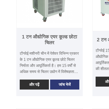
1 टन औद्योगिक एयर कूल्ड छोटा
2 टन 
चिलर
टोंगवेई 1
टोंगवेई मशीनरी चीन में पेशेवर विभिन्न प्रकार
औद्योगिक
के 1 टन औद्योगिक एयर कूल्ड छोटे चिलर
आपूर्तिकर
निर्माता और आपूर्तिकर्ता है। हम 15 वर्षों से
की शीतलन
अधिक समय से चिलर उद्योग में विशेषज्ञता
डिजाइन औ
प्राप्त कर चुके हैं। हमारी चिलर मशीनें
औद्योगिक
और
विश्वसनीय उत्पाद गुणवत्ता वाली हैं और
और पढ़ें
जांच भेजें
आसान स्
अधिकांश दक्षिण पूर्व एशिया, मध्य पूर्व और
के साथ ह
अमेरिकी बाजारों को कवर करती हैं। हम चीन
उपलब्ध है
में आपके दीर्घकालिक एयर चिलर और वॉटर
जा सकता है
चिलर आपूर्तिकर्ता बनने की आशा करते हैं।