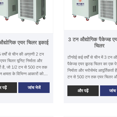
3 टन औद्योगिक पैकेज्ड एय
औद्योगिक एयर चिलर इकाई
चिलर
5 वर्षों से चीन की अग्रणी 2 टन
टोंगवेई कई वर्षों से चीन में 3 टन औ
 एयर चिलर यूनिट निर्माता और
पैकेज्ड एयर कूल्ड चिलर का एक पे
्ता है, जो 1/2 टन से 500 टन तक
निर्माता और भरोसेमंद आपूर्तिकर्ता ह
 क्षमता के विभिन्न आकारों को
टन से 500 टन तक एयर चिलर औ
र निर्माता करती है। 2 टन 8KW
चिलर के विभिन्न आकार के चिलर
 एयर चिलर यूनिट 12 वारंटी,
 पढ़ें
जांच भेजें
और निर्माता है। 3 टन 10 किलोव
और पढ़ें
जांच भ
थापना और रखरखाव की कम लागत
औद्योगिक पैकेज्ड एयर कूल्ड चिलर
ै। यदि उचित वेंटिलेशन सिस्टम
की वारंटी समय के साथ है जिसमें मु
 तो इसे घर के अंदर स्थापित किया
पार्ट्स और पूर्णकालिक तकनीकी 
 या हवा में गर्मी छोड़ने के लिए
आसान स्थापना और रखरखाव की