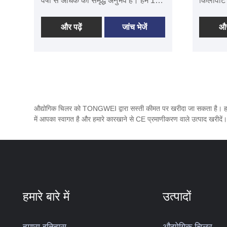
वर्षों से अधिक का समृद्ध अनुभव है। हम 10
किलोवाट
बाष्पीकरण
किलोवाट से 200 किलोवाट की शीतलन
विभिन्न 
कुंडल (म
क्षमता वाला रीसर्क्युलेटिंग वॉटर चिलर प्रदान
डिजाइन और
और पढ़ें
जांच भेजें
और
(अनुकूलि
कर सकते हैं जो आपके एप्लिकेशन को 5 ℃
लिए 6 टन
से 25 ℃ तक ठंडा कर सकता है। 8 टन
चिलर सिस्
30 किलोवाट रीसर्क्युलेटिंग वॉटर चिलर का
करने में 
व्यापक रूप से खाद्य उद्योग, प्लास्टिक
वारंटी सम
इंजेक्शन मोल्डिंग, प्लास्टिक एक्सट्रूड्स
पूर्णका
और एक्सट्रूज़न लाइन, ब्लोइंग मोल्डिंग
की कम ला
औद्योगिक चिलर को TONGWEI द्वारा सस्ती कीमत पर खरीदा जा सकता है। हमारा कार
मशीन, मेटल प्लेटिंग आदि में उपयोग किया
टावर और 
में आपका स्वागत है और हमारे कारखाने से CE प्रमाणीकरण वाले उत्पाद खरीदें। ह
जाता है। तेजी से शिपिंग के लिए कई मानक
करने की 
रीसर्क्युलेटिंग वॉटर चिलर उपलब्ध हैं, और हम
स्थापना 
यह सुनिश्चित करने के लिए उत्कृष्ट बिक्री
गुणवत्ता, 
के बाद तकनीकी सहायता प्रदान करते हैं कि
समय प्रद
आपका सिस्टम आपकी प्रक्रियाओं को
आपका दीर
मजबूत बनाए रखता है। हम चीन में आपका
सिस्टम आप
हमारे बारे में
उत्पादों
दीर्घकालिक रीसर्क्युलेटिंग वॉटर चिलर
आपूर्तिकर्ता बनने के लिए तत्पर हैं।
चिलर म
हमारा इतिहास
औद्योगिक चिलर