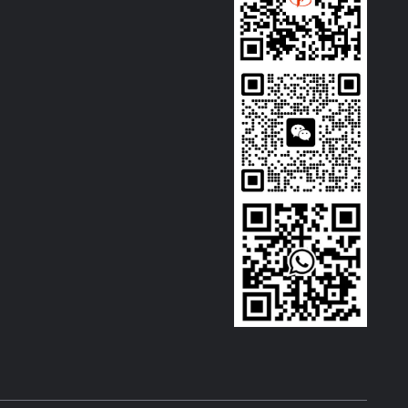
चिलर मॉडल: TW-10AD
शीतलन क्षमता: 28.01 किलोवाट (24089
A/R404A
किलो कैलोरी/घंटा) @ 50 हर्ट्ज / 32.78
z /3PH
किलोवाट (28184 किलो कैलोरी/घंटा) @
60 हर्ट्ज
रेफ्रिजरेंट:
nfoss
R22/R407c/R410a/R134A/R404a
विद्युत आपूर्ति: 380V/50HZ/3PH
ंक (मानक)
(मानक)/220-
त)
480V/60HZ/3PH(अनुकूलित)
कंप्रेसर ब्रांड: पैनासोनिक स्क्रॉल कंप्रेसर
बाष्पीकरणकर्ता प्रकार: एसएस जल टैंक में
कुंडल (मानक) / शैल और ट्यूब (अनुकूलित)