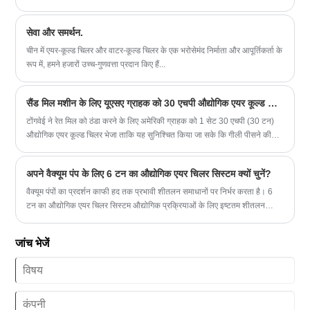
शीतलन क्षमता: 68KW(38270kcal/h) @ 50HZ /
81.6KW(45924 kcal/h) @ 60HZ
रेफ्रिजरेंट: R22/R407c/R410a/R134A/R404a
सेवा और समर्थन.
विद्युत आपूर्ति: 380V/50HZ/3PH (मानक)/208-
चीन में एयर-कूल्ड चिलर और वाटर-कूल्ड चिलर के एक भरोसेमंद निर्माता और आपूर्तिकर्ता के
480V/60HZ/3PH(अनुकूलित)
रूप में, हमने हजारों उच्च-गुणवत्ता प्रदान किए हैं...
कंप्रेसर ब्रांड: पैनासोनिक स्क्रॉल कंप्रेसर
बाष्पीकरणकर्ता प्रकार: एसएस जल टैंक में कुंडल
(मानक) / शैल और ट्यूब (अनुकूलित)
सैंड मिल मशीन के लिए यूएसए ग्राहक को 30 एचपी औद्योगिक एयर कूल्ड चिलर डिलीवरी
टोंगवेई ने रेत मिल को ठंडा करने के लिए अमेरिकी ग्राहक को 1 सेट 30 एचपी (30 टन)
औद्योगिक एयर कूल्ड चिलर भेजा ताकि यह सुनिश्चित किया जा सके कि गीली पीसने की
प्रक्रिया के दौरान तापमान बहुत अधिक न हो और दीर्घकालिक, स्थिर, सामान्य संचालन
सुनिश्चित किया जा सके। इकाई और कुशल उत्पादन।
अपने वैक्यूम पंप के लिए 6 टन का औद्योगिक एयर चिलर सिस्टम क्यों चुनें?
वैक्यूम पंपों का प्रदर्शन काफी हद तक प्रभावी शीतलन समाधानों पर निर्भर करता है। 6
टन का औद्योगिक एयर चिलर सिस्टम औद्योगिक प्रक्रियाओं के लिए इष्टतम शीतलन
दक्षता, ऊर्जा बचत और विश्वसनीय संचालन प्रदान करता है। यह लेख गुआंग्डोंग टोंगवेई
मशीनरी कंपनी लिमिटेड के अभिनव समाधानों पर प्रकाश डालते हुए इन प्रणालियों के
जांच भेजें
लाभों, अनुप्रयोगों, रखरखाव युक्तियों और चयन मानदंडों की पड़ताल करता है।