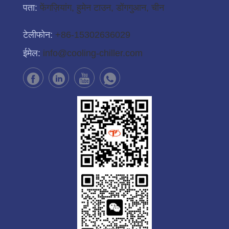
पता:
फेंगज़ियांग, हुमेन टाउन, डोंगगुआन, चीन
टेलीफोन:
+86-15302636029
ईमेल:
info@cooling-chiller.com