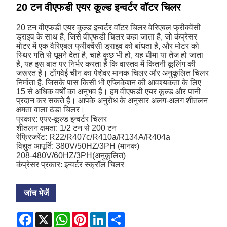
20 टन वीएफडी एयर कूल्ड इन्वर्टर वॉटर चिलर
20 टन वीएफडी एयर कूल्ड इन्वर्टर वॉटर चिलर वेरिएबल फ्रीक्वेंसी
ड्राइव के साथ है, जिसे वीएफडी चिलर कहा जाता है, जो कंप्रेसर
मोटर में एक वैरिएबल फ्रीक्वेंसी ड्राइव को बांधता है, और मोटर को
स्थिर गति से घूमने देता है, चाहे कुछ भी हो, यह धीमा या तेज हो जाता
है, यह इस बात पर निर्भर करता है कि वास्तव में कितनी कूलिंग की
जरूरत है। टोंगवेई चीन का पेशेवर मानक चिलर और अनुकूलित चिलर
निर्माता है, जिसके पास किसी भी एप्लिकेशन की आवश्यकता के लिए
15 से अधिक वर्षों का अनुभव है। हम वीएफडी एयर कूल्ड और पानी
प्रदान कर सकते हैं। आपके अनुरोध के अनुसार अलग-अलग शीतलन
क्षमता वाला ठंडा चिलर।
प्रकार: एयर-कूल्ड इन्वर्टर चिलर
शीतलन क्षमता: 1/2 टन से 200 टन
रेफ्रिजरेंट: R22/R407c/R410a/R134A/R404a
विद्युत आपूर्ति: 380V/50HZ/3PH (मानक)
208-480V/60HZ/3PH(अनुकूलित)
कंप्रेसर प्रकार: इन्वर्टर स्क्रॉल चिलर
जांच भेजें
Facebook
X
WhatsApp
Pinterest
LinkedIn
Share