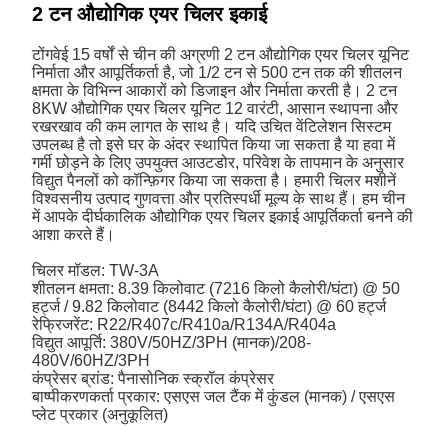
2 टन औद्योगिक एयर चिलर इकाई
टोंगवेई 15 वर्षों से चीन की अग्रणी 2 टन औद्योगिक एयर चिलर यूनिट
निर्माता और आपूर्तिकर्ता है, जो 1/2 टन से 500 टन तक की शीतलन
क्षमता के विभिन्न आकारों को डिजाइन और निर्माता करती है। 2 टन
8KW औद्योगिक एयर चिलर यूनिट 12 वारंटी, आसान स्थापना और
रखरखाव की कम लागत के साथ है। यदि उचित वेंटिलेशन सिस्टम
उपलब्ध है तो इसे घर के अंदर स्थापित किया जा सकता है या हवा में
गर्मी छोड़ने के लिए उपयुक्त आउटडोर, परिवेश के तापमान के अनुसार
विद्युत पैनलों को कॉन्फ़िगर किया जा सकता है। हमारी चिलर मशीनें
विश्वसनीय उत्पाद गुणवत्ता और प्रतिस्पर्धी मूल्य के साथ हैं। हम चीन
में आपके दीर्घकालिक औद्योगिक एयर चिलर इकाई आपूर्तिकर्ता बनने की
आशा करते हैं।
चिलर मॉडल: TW-3A
शीतलन क्षमता: 8.39 किलोवाट (7216 किलो कैलोरी/घंटा) @ 50
हर्ट्ज / 9.82 किलोवाट (8442 किलो कैलोरी/घंटा) @ 60 हर्ट्ज
रेफ्रिजरेंट: R22/R407c/R410a/R134A/R404a
विद्युत आपूर्ति: 380V/50HZ/3PH (मानक)/208-
480V/60HZ/3PH
कंप्रेसर ब्रांड: पैनासोनिक स्क्रॉल कंप्रेसर
बाष्पीकरणकर्ता प्रकार: एसएस जल टैंक में कुंडल (मानक) / एसएस
प्लेट प्रकार (अनुकूलित)