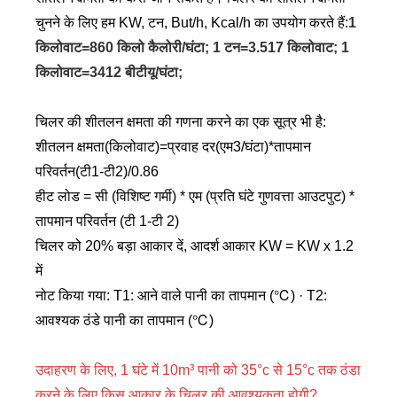
चुनने के लिए हम KW, टन, But/h, Kcal/h का उपयोग करते हैं:
1
किलोवाट=860 किलो कैलोरी/घंटा; 1 टन=3.517 किलोवाट; 1
किलोवाट=3412 बीटीयू/घंटा;
चिलर की शीतलन क्षमता की गणना करने का एक सूत्र भी है:
शीतलन क्षमता(किलोवाट)=प्रवाह दर(एम3/घंटा)*तापमान
परिवर्तन(टी1-टी2)/0.86
हीट लोड = सी (विशिष्ट गर्मी) * एम (प्रति घंटे गुणवत्ता आउटपुट) *
तापमान परिवर्तन (टी 1-टी 2)
चिलर को 20% बड़ा आकार दें, आदर्श आकार KW = KW x 1.2
में
नोट किया गया: T1: आने वाले पानी का तापमान (℃) · T2:
आवश्यक ठंडे पानी का तापमान (℃)
उदाहरण के लिए, 1 घंटे में 10m³ पानी को 35°c से 15°c तक ठंडा
करने के लिए किस आकार के चिलर की आवश्यकता होगी?