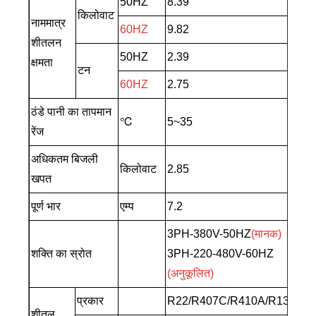
50HZ
8.39
किलोवाट
नाममात्र
60HZ
9.82
शीतलन
50HZ
2.39
क्षमता
टन
60HZ
2.75
ठंडे पानी का तापमान
℃
5~35
रेंज
अधिकतम बिजली
किलोवाट
2.85
खपत
पूर्ण भार
एम्प
7.2
3PH-380V-50HZ
(मानक)
शक्ति का स्रोत
3PH-220-480V-60HZ
(अनुकूलित)
प्रकार
R22/R407C/R410A/R134A
शीतल