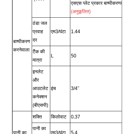
एसएस प्लेट प्रकार बाष्पीकरणकर्ता
(अनुकूलित)
ठंडा जल
प्रवाह
एम3/घंटा
1.44
दर
बाष्पीकरण
करनेवाला
टैंक की
L
50
मात्रा
इनलेट
और
आउटलेट
इंच
3/4''
कनेक्शन
(बीएसपी)
शक्ति
किलोवाट
0.37
पानी का
पानी का
एम3/घंटा
5.4