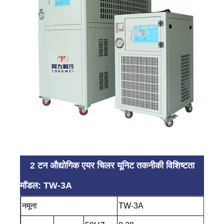
2 टन औद्योगिक एयर चिलर यूनिट तकनीकी विशिष्टता
मॉडल: TW-3A
नमूना
TW-3A