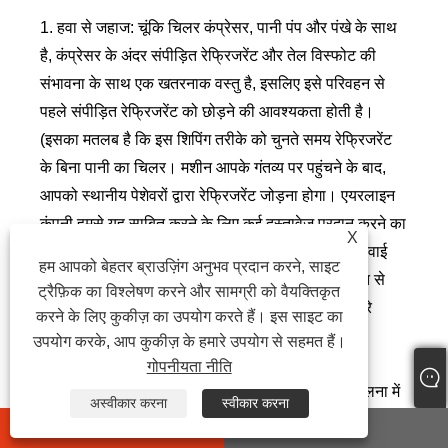
1. हवा से जहाज: चूंकि चिलर कंप्रेसर, पानी पंप और पंखे के साथ
है, कंप्रेसर के अंदर संपीड़ित रेफ्रिजरेंट और तेल विस्फोट की
संभावना के साथ एक खतरनाक वस्तु है, इसलिए इसे परिवहन से
पहले संपीड़ित रेफ्रिजरेंट को छोड़ने की आवश्यकता होती है।
(इसका मतलब है कि इस शिपिंग तरीके को चुनते समय रेफ्रिजरेंट
के बिना पानी का चिलर। मशीन आपके गंतव्य पर पहुंचने के बाद,
आपको स्थानीय पेशेवरों द्वारा रेफ्रिजरेंट जोड़ना होगा। एयरलाइन
कंपनी हमसे यह साबित करने के लिए कई दस्तावेज़ प्रदान करने का
X
भी अनुरोध करती है कि चिलर एक खतरनाक उत्पाद नहीं है हवाई
हम आपको बेहतर ब्राउज़िंग अनुभव प्रदान करने, साइट
मार्ग से माल ढुलाई की लागत बहुत अधिक है, चिलर की लागत से
ट्रैफ़िक का विश्लेषण करने और सामग्री को वैयक्तिकृत
अधिक हो सकती है, इसलिए डिलीवरी के लिए हवाई मार्ग हमारे
करने के लिए कुकीज़ का उपयोग करते हैं। इस साइट का
ग्राहक के लिए अनुशंसित परिवहन का तरीका नहीं है।
उपयोग करके, आप कुकीज़ के हमारे उपयोग से सहमत हैं।
गोपनीयता नीति
2. समुद्र के द्वारा जहाज: परिवहन का समय हवाई मार्ग की तुलना में
अस्वीकार करना
स्वीकार करना
लंबा है, लेकिन माल ढुलाई लागत सस्ती है, और उपकरण गंतव्य पर
whatsapp
E-mail
पहुंचने के बाद रेफ्रिजरेंट जोड़ने की कोई आवश्यकता नहीं है। यह