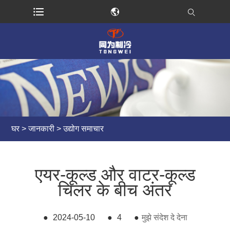
घर
>
जानकारी
>
उद्योग समाचार
एयर-कूल्ड और वाटर-कूल्ड
चिलर के बीच अंतर
●
2024-05-10
●
4
●
मुझे संदेश दे देना