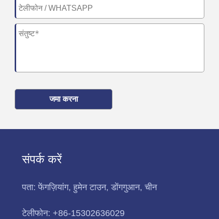
जमा करना
संपर्क करें
पता:
फेंगज़ियांग, हुमेन टाउन, डोंगगुआन, चीन
टेलीफोन:
+86-15302636029