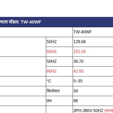
िशिष्टता मॉडल: TW-40WF
TW-40WF
50HZ
129.06
60HZ
151.00
50HZ
36.70
60HZ
42.93
℃
5~35
किलोवाट
34
एम्प
86
3PH-380V-50HZ
(मान