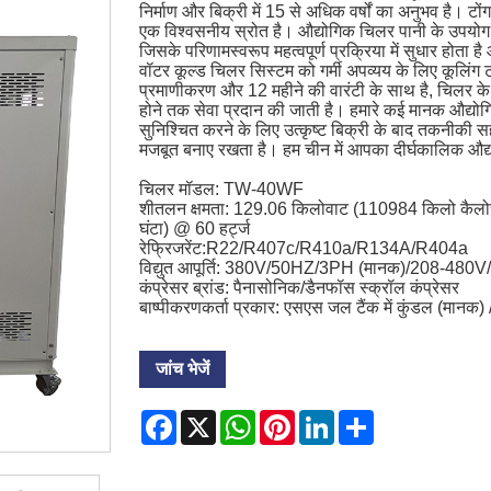
निर्माण और बिक्री में 15 से अधिक वर्षों का अनुभव है। टो
एक विश्वसनीय स्रोत है। औद्योगिक चिलर पानी के उपयोग 
जिसके परिणामस्वरूप महत्वपूर्ण प्रक्रिया में सुधार ह
वॉटर कूल्ड चिलर सिस्टम को गर्मी अपव्यय के लिए कूलिंग
प्रमाणीकरण और 12 महीने की वारंटी के साथ है, चिलर के 
होने तक सेवा प्रदान की जाती है। हमारे कई मानक औद्योग
सुनिश्चित करने के लिए उत्कृष्ट बिक्री के बाद तकनीकी
मजबूत बनाए रखता है। हम चीन में आपका दीर्घकालिक औद्योग
चिलर मॉडल: TW-40WF
शीतलन क्षमता: 129.06 किलोवाट (110984 किलो कैलोर
घंटा) @ 60 हर्ट्ज
रेफ्रिजरेंट:R22/R407c/R410a/R134A/R404a
विद्युत आपूर्ति: 380V/50HZ/3PH (मानक)/208-480
कंप्रेसर ब्रांड: पैनासोनिक/डैनफॉस स्क्रॉल कंप्रेसर
बाष्पीकरणकर्ता प्रकार: एसएस जल टैंक में कुंडल (मानक)
जांच भेजें
Facebook
X
WhatsApp
Pinterest
LinkedIn
Share