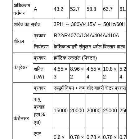
अधिकतम
A
43.2
52.7
53.3
63.7
61.3
8
वर्तमान
शक्ति का स्रोत
3PH ～ 380V/415V ～ 50Hz/60Hz (3PH
प्रकार
R22/R407C/134A/404A/410A
शीतल
नियंत्रण
केशिका/बाहरी संतुलन थर्मल विस्तार वाल्व
प्रकार
हर्मेटिक स्क्रॉल (पिस्टन)
कंप्रेसर
शक्ति
4.55 ×
8.96 ×
4.55 ×
10.8 ×
5.25 ×
1
(kW)
3
2
4
2
4
×
प्रकार
एल्यूमीनियम + कम शोर बाहरी रोटर प्रशंसक के
वायु
प्रवाह
15000
20000
20000
25000
25000
3
(एम 3/
कंडेनसर
एच)
एयर
0.6 ×
0.78 ×
0.78 ×
0.78 ×
0.78 ×
0