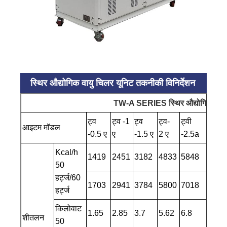
स्थिर औद्योगिक वायु चिलर यूनिट तकनीकी विनिर्देशन
TW-A SERIES स्थिर औद्योगिक एयर च
ट्व
ट्व -1
ट्व
ट्व-
ट्वी
ट्व -3
आइटम मॉडल
-0.5 ए
ए
-1.5 ए
2 ए
-2.5a
ए
Kcal/h
1419
2451
3182
4833
5848
7181
50
हर्ट्ज/60
1703
2941
3784
5800
7018
8617
हर्ट्ज
किलोवाट
1.65
2.85
3.7
5.62
6.8
8.35
शीतलन
50