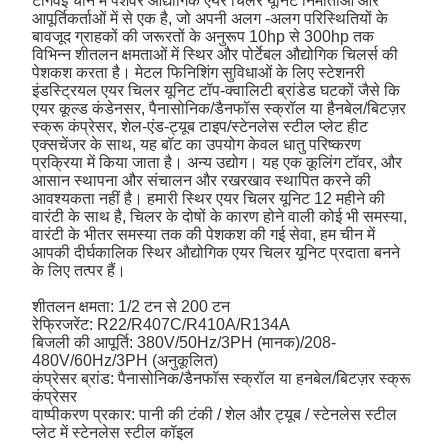
टोंगवेई चीन में पेशेवर औद्योगिक एयर चिलर यूनिट निर्माताओं और
आपूर्तिकर्ताओं में से एक है, जो अपनी अलग -अलग परिस्थितियों के
बावजूद ग्राहकों की जरूरतों के अनुरूप 10hp से 300hp तक
विभिन्न शीतलन क्षमताओं में स्थिर और पोर्टेबल औद्योगिक चिलर्स की
पेशकश करता है। मेटल फिनिशिंग सुविधाओं के लिए स्टेशनरी
इंडस्ट्रियल एयर चिलर यूनिट टॉप-क्वालिटी ब्रांडेड घटकों जैसे कि
एयर कूल्ड कंडेनसर, पैनासोनिक/डैनफॉस स्क्रॉल या हैनबेल/बिटज़र
स्क्रू कंप्रेसर, शेल-एंड-ट्यूब टाइप/स्टेनलेस स्टील प्लेट हीट
एक्सचेंजर के साथ, यह बॉट का उपयोग केवल धातु परिष्करण
प्रक्रिया में किया जाता है। अन्य उद्योग। यह एक कूलिंग टॉवर, और
आसान स्थापना और संचालन और रखरखाव स्थापित करने की
आवश्यकता नहीं है। हमारी स्थिर एयर चिलर यूनिट 12 महीने की
वारंटी के साथ है, चिलर के दोषों के कारण होने वाली कोई भी समस्या,
वारंटी के भीतर समस्या तक की पेशकश की गई सेवा, हम चीन में
आपकी दीर्घकालिक स्थिर औद्योगिक एयर चिलर यूनिट प्रदाता बनने
के लिए तत्पर हैं।
शीतलन क्षमता: 1/2 टन से 200 टन
रेफ्रिजरेंट: R22/R407C/R410A/R134A
बिजली की आपूर्ति: 380V/50Hz/3PH (मानक)/208-
480V/60Hz/3PH (अनुकूलित)
कंप्रेसर ब्रांड: पैनासोनिक/डैनफॉस स्क्रॉल या हनबेल/बिटज़र स्क्रू
कंप्रेसर
वाष्पीकरण प्रकार: पानी की टंकी / शेल और ट्यूब / स्टेनलेस स्टील
प्लेट में स्टेनलेस स्टील कॉइल