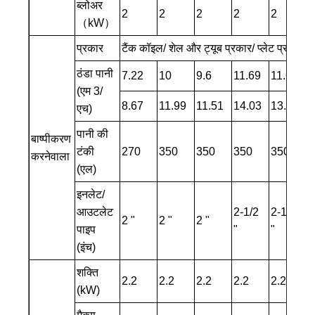
ब्लोअर
2
2
2
2
2
6
（kW）
प्रकार
टैंक कॉइल/ शेल और ट्यूब प्रकार/ प्लेट प्रकार ह
ठंडा पानी
7.22
10
9.6
11.69
11.62
1
(एम 3/
8.67
11.99
11.51
14.03
13.95
1
एच)
पानी की
बाष्पीकरण
टंकी
270
350
350
350
350
4
करनेवाला
(एल)
इनलेट/
आउटलेट
2-1/2
2-1/2
2 "
2 "
2 "
2
पाइप
"
"
(इंच)
शक्ति
2.2
2.2
2.2
2.2
2.2
4
(kW)