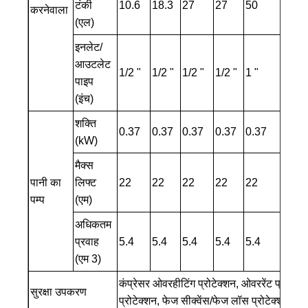
टंकी
10.6
18.3
27
27
50
50
करनेवाला
(एल)
इनलेट/
आउटलेट
1/2 "
1/2 "
1/2 "
1/2 "
1 "
1 "
पाइप
(इंच)
शक्ति
0.37
0.37
0.37
0.37
0.37
0.37
(kW)
मैक्स
पानी का
लिफ्ट
22
22
22
22
22
22
पम्प
(एम)
अधिकतम
प्रवाह
5.4
5.4
5.4
5.4
5.4
5.4
(एम 3)
कंप्रेसर ओवरहीटिंग प्रोटेक्शन, ओवररेंट प्रोटेक्श
सुरक्षा उपकरण
प्रोटेक्शन, फेज सीक्वेंस/फेज लॉस प्रोटेक्शन, लो 