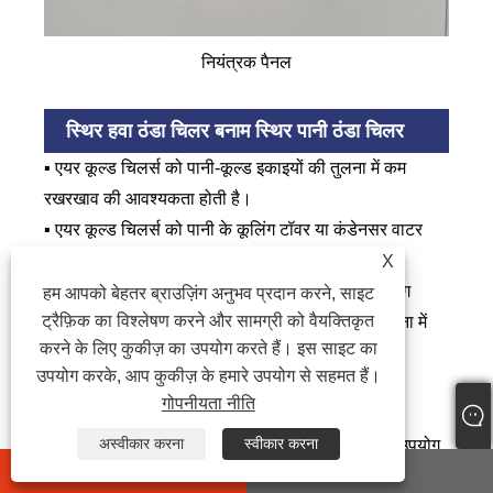
नियंत्रक पैनल
स्थिर हवा ठंडा चिलर बनाम स्थिर पानी ठंडा चिलर
▪ एयर कूल्ड चिलर्स को पानी-कूल्ड इकाइयों की तुलना में कम
रखरखाव की आवश्यकता होती है।
▪ एयर कूल्ड चिलर्स को पानी के कूलिंग टॉवर या कंडेनसर वाटर
कूलिंग पंप की आवश्यकता नहीं होती है।
X
▪ गीली सतहों के कारण पानी-कूल्ड यूनिट की तुलना में लगभग
हम आपको बेहतर ब्राउज़िंग अनुभव प्रदान करने, साइट
ट्रैफ़िक का विश्लेषण करने और सामग्री को वैयक्तिकृत
10% अधिक बिजली का सेवन करें, जो सूखी सतहों की तुलना में
करने के लिए कुकीज़ का उपयोग करते हैं। इस साइट का
बेहतर गर्मी को स्थानांतरित करती है।
उपयोग करके, आप कुकीज़ के हमारे उपयोग से सहमत हैं।
▪ एयर-कूल्ड चिलर्स को कम पानी की आवश्यकता होती है।
गोपनीयता नीति
अस्वीकार करना
स्वीकार करना
एयर-कूल्ड चिलर सिस्टम का व्यापक रूप से उन स्थानों पर उपयोग
whatsapp
E-mail
किया जाता है जहां जल संसाधन पर्याप्त नहीं हैं या पानी की गुणवत्ता