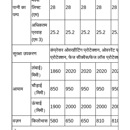
मैक्स
पानी का
लिफ्ट
28
28
28
28
28
3
पम्प
(एम)
अधिकतम
प्रवाह
25.2
25.2
25.2
25.2
25.2
3
(एम 3)
कंप्रेसर ओवरहीटिंग प्रोटेक्शन, ओवररेंट प्रोटेक्श
सुरक्षा उपकरण
प्रोटेक्शन, फेज सीक्वेंस/फेज लॉस प्रोटेक्शन, लो 
लंबाई）
1860
2020
2020
2020
2020
2
मिमी）
चौड़ाई
आयाम
850
950
950
950
950
1
（मिमी）
ऊंचाई
1900
2000
2000
2000
2000
1
（मिमी）
वज़न
किलोभास
580
650
650
810
810
8