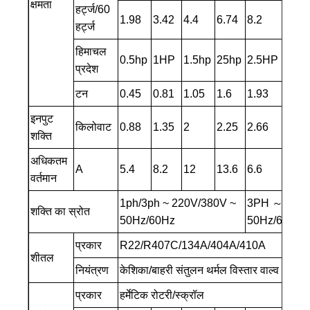
क्षमता
हर्ट्ज/60
1.98
3.42
4.4
6.74
8.2
10.0
हर्ट्ज
हिमाचल
0.5hp
1HP
1.5hp
25hp
2.5HP
3HP
प्रदेश
टन
0.45
0.81
1.05
1.6
1.93
2.37
इनपुट
किलोवाट
0.88
1.35
2
2.25
2.66
3.27
शक्ति
अधिकतम
A
5.4
8.2
12
13.6
6.6
8.2
वर्तमान
1ph/3ph ~ 220V/380V ~
3PH ～ 380V
शक्ति का स्रोत
50Hz/60Hz
50Hz/60Hz)
प्रकार
R22/R407C/134A/404A/410A
शीतल
नियंत्रण
केशिका/बाहरी संतुलन थर्मल विस्तार वाल्व
प्रकार
हर्मेटिक रोटरी/स्क्रॉल
हर्मेट