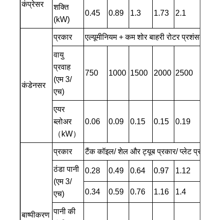
कंप्रेसर
शक्ति
0.45
0.89
1.3
1.73
2.1
2.7
(kW)
प्रकार
एल्यूमीनियम + कम शोर बाहरी रोटर प्रशंसक के
वायु
प्रवाह
750
1000
1500
2000
2500
3000
(एम 3/
कंडेनसर
एच)
एयर
0.14
ब्लोअर
0.06
0.09
0.15
0.15
0.19
× 2
（kW）
प्रकार
टैंक कॉइल/ शेल और ट्यूब प्रकार/ प्लेट प्रकार ह
ठंडा पानी
0.28
0.49
0.64
0.97
1.12
1.44
(एम 3/
0.34
0.59
0.76
1.16
1.4
1.72
एच)
पानी की
बाष्पीकरण