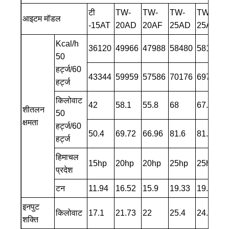
टी
TW-
TW-
TW-
TW-
आइटम मॉडल
-15AT
20AD
20AF
25AD
25AF
Kcal/h
36120
49966
47988
58480
58136
7
50
हर्ट्ज/60
43344
59959
57586
70176
69763
8
हर्ट्ज
किलोवाट
42
58.1
55.8
68
67.6
8
शीतलन
50
क्षमता
हर्ट्ज/60
50.4
69.72
66.96
81.6
81.12
1
हर्ट्ज
हिमाचल
15hp
20hp
20hp
25hp
25hp
प्रदेश
टन
11.94
16.52
15.9
19.33
19.26
2
इनपुट
किलोवाट
17.1
21.73
22
25.4
24.8
3
शक्ति